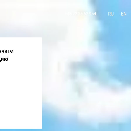
RU
EN
+48 22 26 62 954
учите
цию