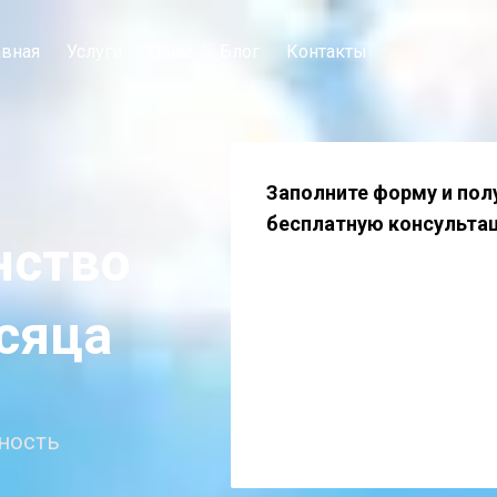
авная
Услуги
О нас
Блог
Контакты
Заполните форму и пол
бесплатную консульта
нство
сяца
ность